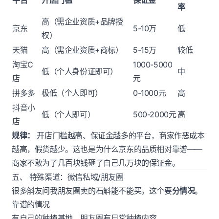
率
高（需企业资质+品牌授
京东
5-10万
低
权）
天猫
高（需企业资质+商标）
5-15万
较低
淘宝C
1000-5000
低（个人身份证即可）
中
店
元
拼多多
极低（个人即可）
0-1000元
高
抖音小
低（个人即可）
500-2000元
高
店
规律：
开店门槛越高、保证金越多的平台，商家作恶成本
越高，假货越少。这也是为什么京东的品质相对靠谱——
商家不敢为了几百块钱砸了自己几万块的保证金。
五、 特殊渠道：微信私域/朋友圈
很多斛友问我朋友圈卖的石斛能不能买。这个要
分情况
。
靠谱的情况
有自己的种植基地，朋友圈有日常种植内容