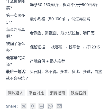
什么价格能
鲜条50-150元/斤，枫斗不低于500元/斤
买？
第一次买多
最小规格（50-100g），试过再回购
少？
怎么判断真
看颜色、掰截面、泡水试拉丝、嚼口感
假？
被骗了怎么
保留证据 → 找客服 → 找平台 → 打12315
办？
最靠谱的渠
产地直供 + 熟人推荐
道？
最后一句话：
买石斛，急不得。多看、多比、多试，自然
就不会被坑了。
网购避坑
平台对比
消费指南
铁皮石斛
Share: