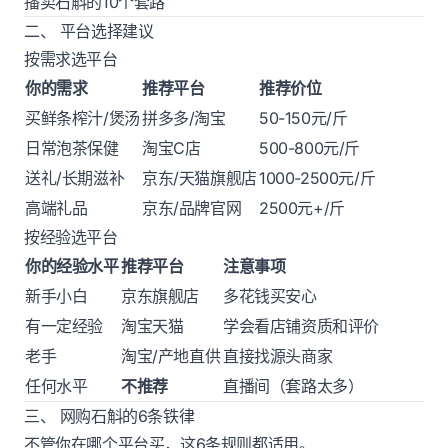
播卖石斛的10个套路
二、 平台选择建议
按需求选平台
你的需求
推荐平台
推荐价位
买鲜条榨汁/煲汤
拼多多/淘宝
50-150元/斤
日常泡茶保健
淘宝C店
500-800元/斤
送礼/长期滋补
京东/天猫旗舰店
1000-2500元/斤
高端礼品
京东/品牌官网
2500元+/斤
按经验选平台
你的经验水平
推荐平台
注意事项
新手小白
京东旗舰店
多花钱买安心
有一定经验
淘宝天猫
学会看店铺资质和评价
老手
淘宝/产地直供
直接找源头商家
任何水平
不推荐
直播间（套路太多）
三、 网购石斛的6条铁律
不管你在哪个平台买，这6条规则都适用。