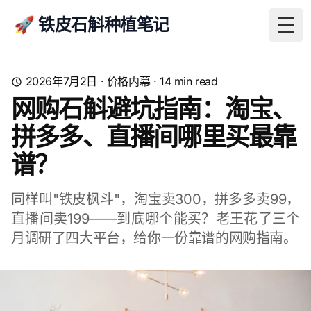
🚀 铁皮石斛种植笔记
Togg
2026年7月2日
·
价格内幕
·
14
min read
网购石斛避坑指南：淘宝、
拼多多、直播间哪里买最靠
谱？
同样叫"铁皮枫斗"，淘宝卖300，拼多多卖99，
直播间卖199——到底哪个能买？老王花了三个
月调研了四大平台，给你一份靠谱的网购指南。