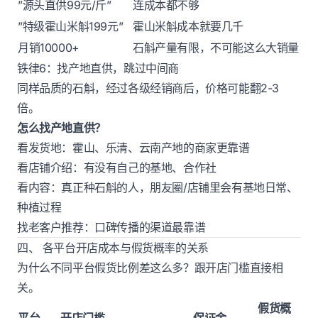
”源头直供99元/斤”
连成本都不够
”特级霍山米斛199元”
霍山米斛成本就要几千
月销10000+
石斛产量有限，不可能这么大销量
铁律6：找产地直供，跳过中间商
同样品质的石斛，经过各级经销商后，价格可能翻2-3
倍。
怎么找产地直供？
看发货地：霍山、乐清、云南产地的商家更靠谱
看店铺介绍：有没有自己的基地、合作社
看内容：真正种石斛的人，朋友圈/店铺里会有基地日常、
种植过程
找老客户推荐：口碑传播的渠道最靠谱
四、 各平台开店成本与假货概率的关系
为什么不同平台假货比例差这么多？跟开店门槛直接相
关。
假货概
平台
开店门槛
保证金