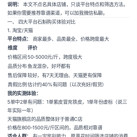
说明：
本文不点名具体店铺，只谈平台特点和筛选方法。
如果你需要推荐靠谱渠道，可以加我微信私聊。
一、 四大平台石斛购买体验对比
1. 淘宝/天猫
平台特点：
商家最多、品类最全、价格跨度最大
维度
评价
价格区间
50-5000元/斤，跨度极大
品质分布
鱼龙混杂，好坏都有
售后保障
较好，有7天无理由、天猫更有保障
真假比例
估计约40%有问题（以次充好/假货）
我的实测体验：
5单中2单有问题：1单紫皮冒充铁皮，1单年份虚标（说三
年实际一年）
天猫旗舰店的品质整体好于普通C店
价格在800-1500元/斤区间的，品质相对靠谱
适合人群：
有一定鉴别能力、愿意花时间筛选店铺的消费