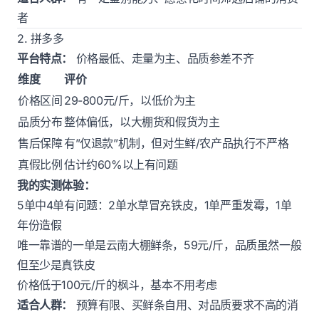
者
2. 拼多多
平台特点：
价格最低、走量为主、品质参差不齐
维度
评价
价格区间
29-800元/斤，以低价为主
品质分布
整体偏低，以大棚货和假货为主
售后保障
有”仅退款”机制，但对生鲜/农产品执行不严格
真假比例
估计约60%以上有问题
我的实测体验：
5单中4单有问题：2单水草冒充铁皮，1单严重发霉，1单
年份造假
唯一靠谱的一单是云南大棚鲜条，59元/斤，品质虽然一般
但至少是真铁皮
价格低于100元/斤的枫斗，基本不用考虑
适合人群：
预算有限、买鲜条自用、对品质要求不高的消