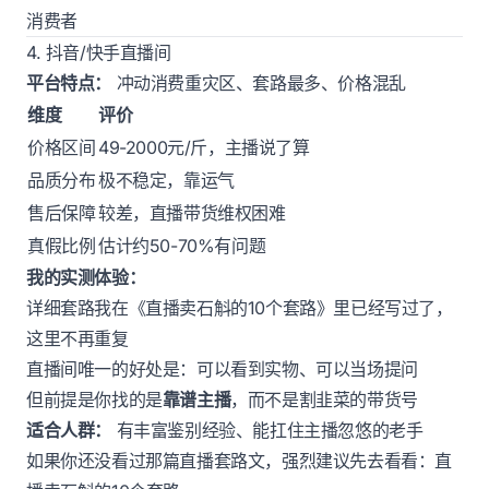
消费者
4. 抖音/快手直播间
平台特点：
冲动消费重灾区、套路最多、价格混乱
维度
评价
价格区间
49-2000元/斤，主播说了算
品质分布
极不稳定，靠运气
售后保障
较差，直播带货维权困难
真假比例
估计约50-70%有问题
我的实测体验：
详细套路我在《
直播卖石斛的10个套路
》里已经写过了，
这里不再重复
直播间唯一的好处是：可以看到实物、可以当场提问
但前提是你找的是
靠谱主播
，而不是割韭菜的带货号
适合人群：
有丰富鉴别经验、能扛住主播忽悠的老手
如果你还没看过那篇直播套路文，强烈建议先去看看：
直