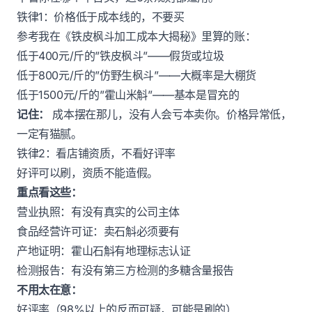
铁律1：价格低于成本线的，不要买
参考我在《
铁皮枫斗加工成本大揭秘
》里算的账：
低于400元/斤的”铁皮枫斗”——假货或垃圾
低于800元/斤的”仿野生枫斗”——大概率是大棚货
低于1500元/斤的”霍山米斛”——基本是冒充的
记住：
成本摆在那儿，没有人会亏本卖你。价格异常低，
一定有猫腻。
铁律2：看店铺资质，不看好评率
好评可以刷，资质不能造假。
重点看这些：
营业执照：有没有真实的公司主体
食品经营许可证：卖石斛必须要有
产地证明：霍山石斛有地理标志认证
检测报告：有没有第三方检测的多糖含量报告
不用太在意：
好评率（98%以上的反而可疑，可能是刷的）