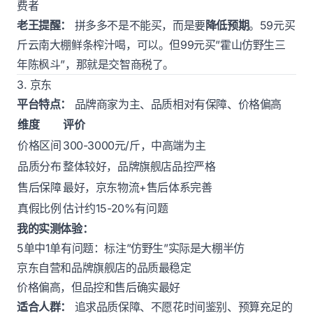
费者
老王提醒：
拼多多不是不能买，而是要
降低预期
。59元买
斤云南大棚鲜条榨汁喝，可以。但99元买”霍山仿野生三
年陈枫斗”，那就是交智商税了。
3. 京东
平台特点：
品牌商家为主、品质相对有保障、价格偏高
维度
评价
价格区间
300-3000元/斤，中高端为主
品质分布
整体较好，品牌旗舰店品控严格
售后保障
最好，京东物流+售后体系完善
真假比例
估计约15-20%有问题
我的实测体验：
5单中1单有问题：标注”仿野生”实际是大棚半仿
京东自营和品牌旗舰店的品质最稳定
价格偏高，但品控和售后确实最好
适合人群：
追求品质保障、不愿花时间鉴别、预算充足的