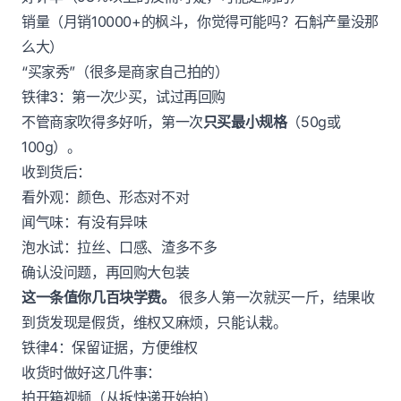
销量（月销10000+的枫斗，你觉得可能吗？石斛产量没那
么大）
“买家秀”（很多是商家自己拍的）
铁律3：第一次少买，试过再回购
不管商家吹得多好听，第一次
只买最小规格
（50g或
100g）。
收到货后：
看外观：颜色、形态对不对
闻气味：有没有异味
泡水试：拉丝、口感、渣多不多
确认没问题，再回购大包装
这一条值你几百块学费。
很多人第一次就买一斤，结果收
到货发现是假货，维权又麻烦，只能认栽。
铁律4：保留证据，方便维权
收货时做好这几件事：
拍开箱视频（从拆快递开始拍）