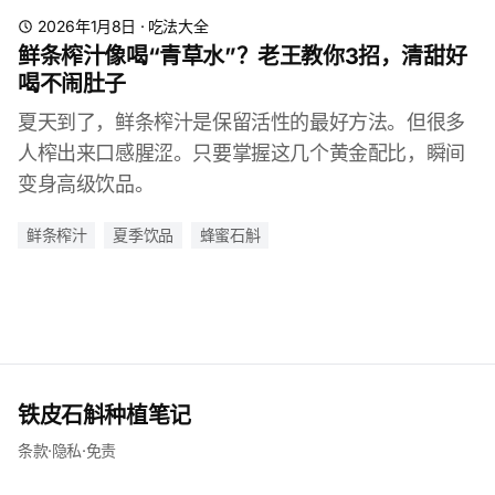
2026年1月8日
·
吃法大全
鲜条榨汁像喝“青草水”？老王教你3招，清甜好
喝不闹肚子
夏天到了，鲜条榨汁是保留活性的最好方法。但很多
人榨出来口感腥涩。只要掌握这几个黄金配比，瞬间
变身高级饮品。
鲜条榨汁
夏季饮品
蜂蜜石斛
铁皮石斛种植笔记
条款
·
隐私
·
免责