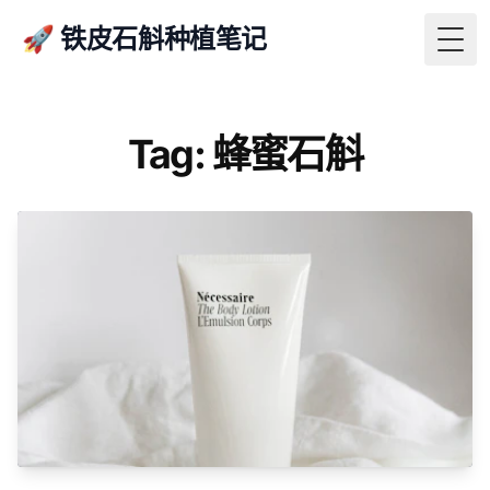
🚀 铁皮石斛种植笔记
Togg
Tag: 蜂蜜石斛