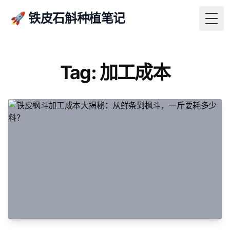
🚀 铁皮石斛种植笔记
Togg
Tag: 加工成本