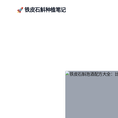
🚀 铁皮石斛种植笔记