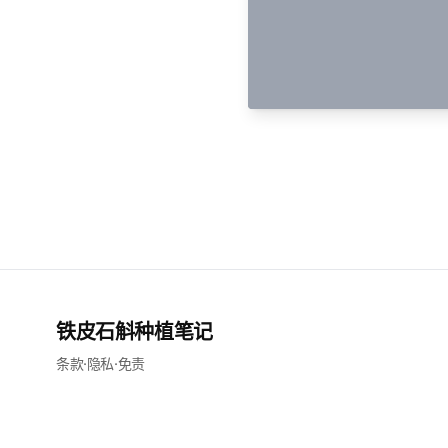
铁皮石斛种植笔记
条款
·
隐私
·
免责