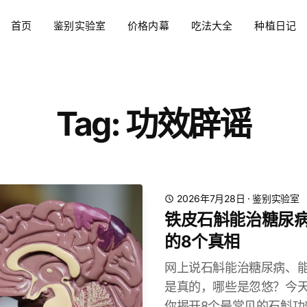
首页
鉴别实验室
价格内幕
吃法大全
种植日记
Tag: 功效辟谣
2026年7月28日
·
鉴别实验室
铁皮石斛能治糖尿
的8个真相
网上说石斛能治糖尿病、
是真的，哪些是忽悠？今
你揭开8个最常见的石斛功