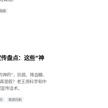
指南
传盘点：这些"神
的神药"，抗癌、降血糖、
是真是假？老王用科学和中
假宣传话术。
示
铁皮石斛