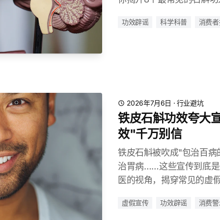
功效辟谣
科学科普
消费者
2026年7月6日
·
行业避坑
铁皮石斛功效夸大宣
效"千万别信
铁皮石斛被吹成"包治百病
治胃病……这些宣传到底
医的视角，揭穿常见的虚
虚假宣传
功效辟谣
消费警