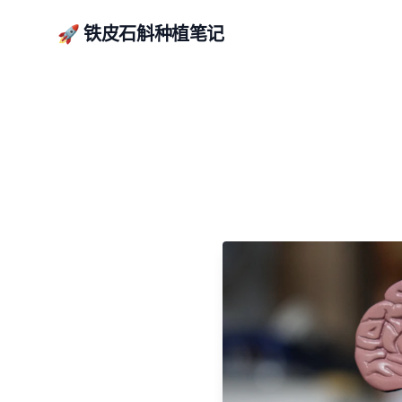
🚀 铁皮石斛种植笔记