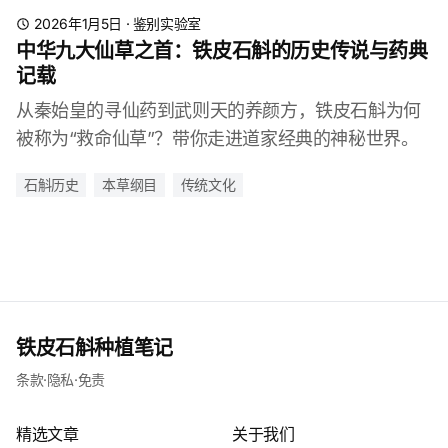
2026年1月5日
·
鉴别实验室
中华九大仙草之首：铁皮石斛的历史传说与药典
记载
从秦始皇的寻仙药到武则天的养颜方，铁皮石斛为何
被称为“救命仙草”？带你走进道家经典的神秘世界。
石斛历史
本草纲目
传统文化
铁皮石斛种植笔记
条款
·
隐私
·
免责
精选文章
关于我们