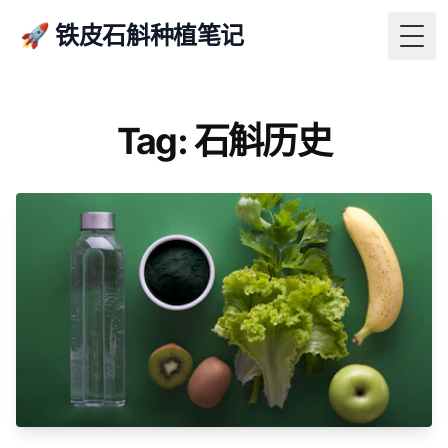
🚀 铁皮石斛种植笔记
Togg
Tag: 石斛历史