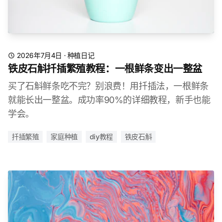
2026年7月4日
·
种植日记
铁皮石斛扦插繁殖教程：一根鲜条变出一整盆
买了石斛鲜条吃不完？别浪费！用扦插法，一根鲜条
就能长出一整盆。成功率90%的详细教程，新手也能
学会。
扦插繁殖
家庭种植
diy教程
铁皮石斛