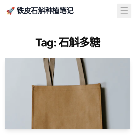
🚀 铁皮石斛种植笔记
Togg
Tag: 石斛多糖